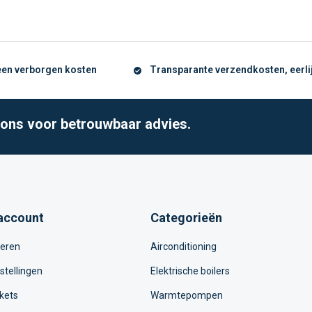
geen verborgen kosten
Transparante verzendkosten, eerlijk
l ons voor betrouwbaar advies.
account
Categorieën
reren
Airconditioning
stellingen
Elektrische boilers
ckets
Warmtepompen