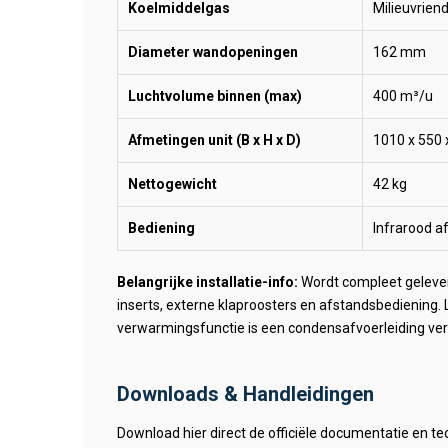
Koelmiddelgas
Milieuvriend
Diameter wandopeningen
162 mm
Luchtvolume binnen (max)
400 m³/u
Afmetingen unit (B x H x D)
1010 x 550
Nettogewicht
42 kg
Bediening
Infrarood a
Belangrijke installatie-info:
Wordt compleet gelever
inserts, externe klaproosters en afstandsbediening. L
verwarmingsfunctie is een condensafvoerleiding verp
Downloads & Handleidingen
Download hier direct de officiële documentatie en te