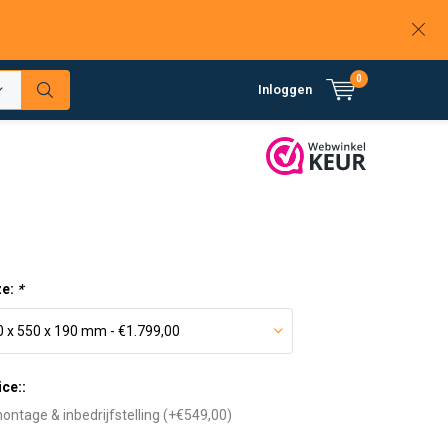
0
Inloggen
ze:
*
ice::
ontage & inbedrijfstelling (+€549,00)