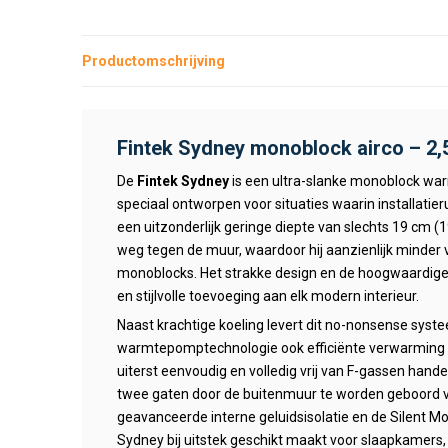
Productomschrijving
Fintek Sydney monoblock airco – 2
De
Fintek Sydney
is een ultra-slanke monoblock war
speciaal ontworpen voor situaties waarin installatie
een uitzonderlijk geringe diepte van slechts 19 cm 
weg tegen de muur, waardoor hij aanzienlijk minder v
monoblocks. Het strakke design en de hoogwaardig
en stijlvolle toevoeging aan elk modern interieur.
Naast krachtige koeling levert dit no-nonsense sys
warmtepomptechnologie ook efficiënte verwarming ti
uiterst eenvoudig en volledig vrij van F-gassen hande
twee gaten door de buitenmuur te worden geboord voo
geavanceerde interne geluidsisolatie en de Silent Mod
Sydney bij uitstek geschikt maakt voor slaapkamers,