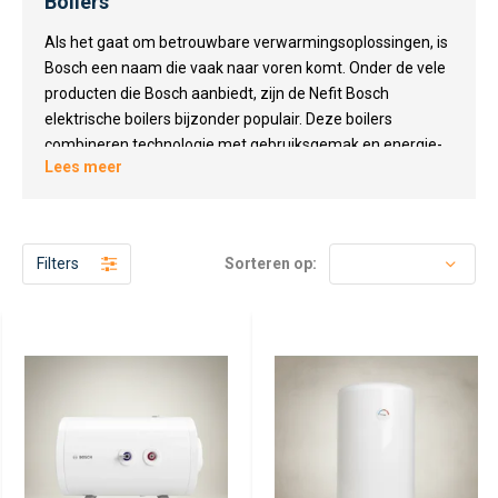
Boilers
Als het gaat om betrouwbare verwarmingsoplossingen, is
Bosch een naam die vaak naar voren komt. Onder de vele
producten die Bosch aanbiedt, zijn de Nefit Bosch
elektrische boilers bijzonder populair. Deze boilers
combineren technologie met gebruiksgemak en energie-
Lees meer
efficiëntie, wat ze tot een uitstekende keuze maakt voor
zowel huishoudens als bedrijven.
Wat zijn Nefit Bosch Elektrische Boilers?
Filters
Sorteren op:
Nefit Bosch elektrische boilers zijn ontworpen om een
constante en betrouwbare warmwatervoorziening te
bieden. Deze boilers zijn ideaal voor situaties waar er geen
aansluiting voor een gasboiler is, of wanneer de voorkeur
uitgaat naar een elektrische oplossing. Met hun compacte
formaat passen ze gemakkelijk in verschillende ruimtes,
waardoor ze zeer veelzijdig zijn.
Voordelen van Nefit Bosch Elektrische