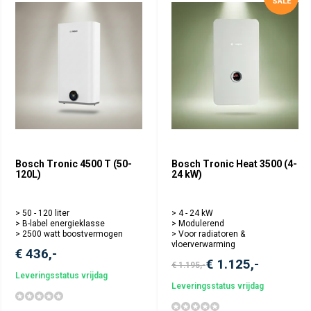
SALE
een professional te laten doen om ervoor te zorgen dat
alles veilig en correct wordt geïnstalleerd. Wat onderhoud
betreft, zijn deze boilers relatief onderhoudsarm, maar
regelmatig onderhoud kan de levensduur verlengen en de
efficiëntie verbeteren.
Waarom Kiezen voor Bosch?
Bij de keuze voor een elektrische boiler is het belangrijk
om te kiezen voor een merk dat staat voor kwaliteit en
innovatie. Bosch biedt niet alleen betrouwbare producten,
Bosch Tronic 4500 T (50-
Bosch Tronic Heat 3500 (4-
120L)
24 kW)
maar ook uitstekende klantenservice en ondersteuning.
Dit maakt Nefit Bosch elektrische boilers een slimme
investering voor de lange termijn.
> 50 - 120 liter
> 4 - 24 kW
> B-label energieklasse
> Modulerend
> 2500 watt boostvermogen
> Voor radiatoren &
vloerverwarming
€ 436,-
€ 1.125,-
€ 1.195,-
Leveringsstatus vrijdag
Leveringsstatus vrijdag