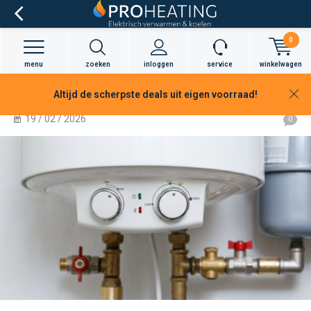
0
menu
zoeken
inloggen
service
winkelwagen
Altijd de scherpste deals uit eigen voorraad!
Kosten & besparingen van elektrische boiler
19 / 02 / 2026
0