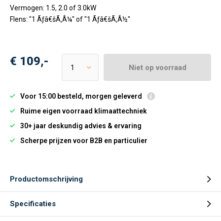
Vermogen: 1.5, 2.0 of 3.0kW
Flens: "1 Ãƒâ€šÃ‚Â¼" of "1 Ãƒâ€šÃ‚Â½"
€ 109,-
Niet op voorraad
Voor 15:00 besteld, morgen geleverd
Ruime eigen voorraad klimaattechniek
30+ jaar deskundig advies & ervaring
Scherpe prijzen voor B2B en particulier
Productomschrijving
Specificaties