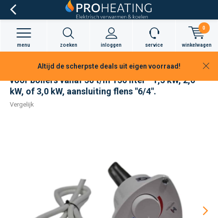
0
menu
zoeken
inloggen
service
winkelwagen
Altijd de scherpste deals uit eigen voorraad!
Hottech elektrisch boiler verwarmingselement -
voor boilers vanaf 50 t/m 150 liter - 1,5 kW, 2,0
kW, of 3,0 kW, aansluiting flens "6/4".
Vergelijk