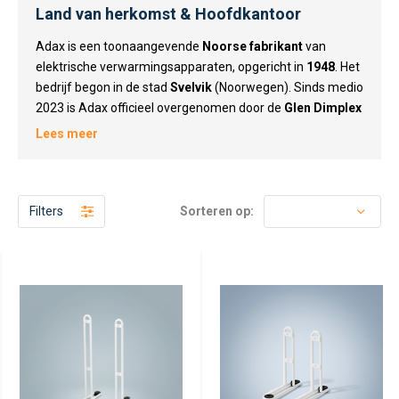
Land van herkomst & Hoofdkantoor
Adax is een toonaangevende
Noorse fabrikant
van
elektrische verwarmingsapparaten, opgericht in
1948
. Het
bedrijf begon in de stad
Svelvik
(Noorwegen). Sinds medio
2023 is Adax officieel overgenomen door de
Glen Dimplex
Group
, een wereldwijde gigant op het gebied van
Lees meer
duurzame klimaattechnologie met het hoofdkantoor in
Dublin, Ierland
. Hiermee is Noorse traditie gekoppeld aan
internationale innovatiekracht.
Filters
Sorteren op:
Waar staan de fabrieken en
distributiecentra?
Dankzij de integratie binnen de Glen Dimplex Group heeft
Adax toegang tot een ijzersterk en gemoderniseerd
Europees productienetwerk:
Svelvik (Noorwegen):
De bakermat van het merk.
Hier bevindt zich nog altijd het Noorse verkoop- en