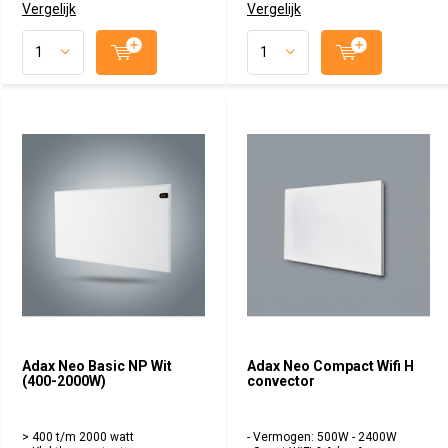
Vergelijk
Vergelijk
Dimplex. Dé referentie op het
gebied van slimme, energiezuinige
Wi-Fi convectoren met 5 jaar
garantie!
Adax Neo Basic NP Wit
Adax Neo Compact Wifi H
(400-2000W)
convector
> 400 t/m 2000 watt
- Vermogen: 500W - 2400W