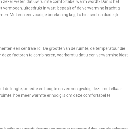
 en zeker weten dat uw ruimte comfortabel warm wordt? Dan is het
t vermogen, uitgedrukt in watt, bepaalt of de verwarming krachtig
en. Met een eenvoudige berekening krijgt u hier snel en duidelijk
menten een centrale rol. De grootte van de ruimte, de temperatuur die
oor deze factoren te combineren, voorkomt u dat u een verwarming kiest
et de lengte, breedte en hoogte en vermenigvuldig deze met elkaar.
e ruimte, hoe meer warmte er nodig is om deze comfortabel te
. Een badkamer wordt doorgaans warmer verwarmd dan een slaapkamer