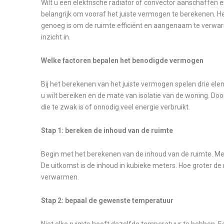
Wilt u een elektrische radiator of convector aanschaffen
belangrijk om vooraf het juiste vermogen te berekenen. He
genoeg is om de ruimte efficiënt en aangenaam te verwarm
inzicht in.
Welke factoren bepalen het benodigde vermogen
Bij het berekenen van het juiste vermogen spelen drie ele
u wilt bereiken en de mate van isolatie van de woning. D
die te zwak is of onnodig veel energie verbruikt.
Stap 1: bereken de inhoud van de ruimte
Begin met het berekenen van de inhoud van de ruimte. Me
De uitkomst is de inhoud in kubieke meters. Hoe groter d
verwarmen.
Stap 2: bepaal de gewenste temperatuur
Niet elke ruimte hoeft dezelfde temperatuur te hebben