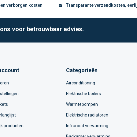
geen verborgen kosten
Transparante verzendkosten, eerlijk
l ons voor betrouwbaar advies.
account
Categorieën
reren
Airconditioning
stellingen
Elektrische boilers
ckets
Warmtepompen
rlanglijst
Elektrische radiatoren
jk producten
Infrarood verwarming
Badkamer verwarming