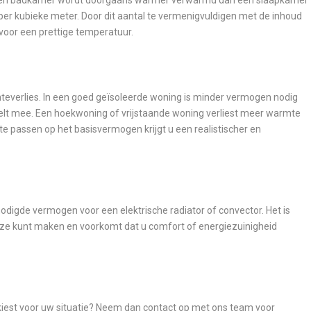
per kubieke meter. Door dit aantal te vermenigvuldigen met de inhoud
voor een prettige temperatuur.
mteverlies. In een goed geïsoleerde woning is minder vermogen nodig
eelt mee. Een hoekwoning of vrijstaande woning verliest meer warmte
e passen op het basisvermogen krijgt u een realistischer en
nodigde vermogen voor een elektrische radiator of convector. Het is
ze kunt maken en voorkomt dat u comfort of energiezuinigheid
 kiest voor uw situatie? Neem dan contact op met ons team voor